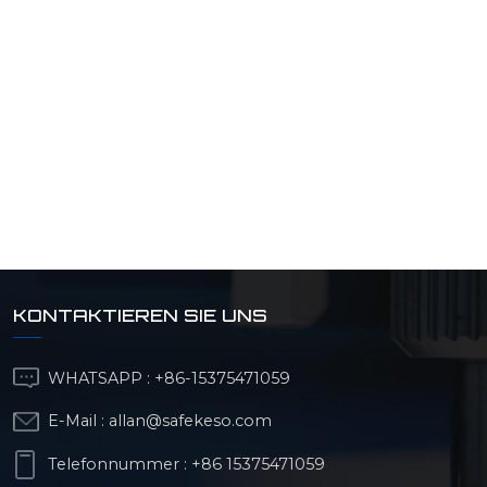
KONTAKTIEREN SIE UNS
WHATSAPP :
+86-15375471059
E-Mail :
allan@safekeso.com
Telefonnummer :
+86 15375471059