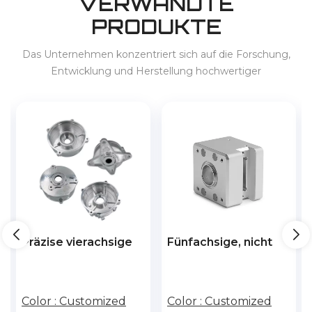
VERWANDTE
PRODUKTE
Das Unternehmen konzentriert sich auf die Forschung,
Entwicklung und Herstellung hochwertiger
Präzisionsprodukte und bietet Dienstleistungen für 3C,
Haushaltsgeräte, New-Energy-Fahrzeuge, Energiespeicher
usw. im In- und Ausland an.
Präzise vierachsige
Fünfachsige, nicht
CNC-Bearbeitung
standardmäßige
von Luft- und
automatische Fabrik-
Raumfahrtteilen aus
CNC-Maschinen zur
Color :
Customized
Color :
Customized