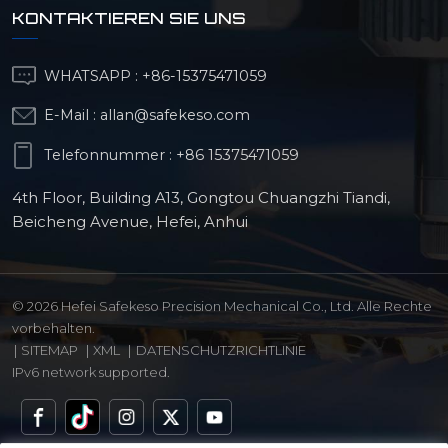
KONTAKTIEREN SIE UNS
WHATSAPP :
+86-15375471059
E-Mail :
allan@safekeso.com
Telefonnummer :
+86 15375471059
4th Floor, Building A13, Gongtou Chuangzhi Tiandi,
Beicheng Avenue, Hefei, Anhui
© 2026 Hefei Safekeso Precision Mechanical Co., Ltd. Alle Rechte
vorbehalten.
|
SITEMAP
|
XML
|
DATENSCHUTZRICHTLINIE
IPv6 network supported.