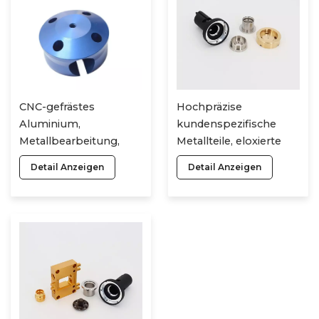
CNC-gefrästes
Hochpräzise
Aluminium,
kundenspezifische
Metallbearbeitung,
Metallteile, eloxierte
kundenspezifische
Aluminiumlegierungen,
Detail Anzeigen
Detail Anzeigen
Fertigung,
Titankomponenten,
hochpräziser
Drehen, Polieren, CNC-
Hersteller, eloxierte
Bearbeitung
Bearbeitung, digitale
Rahmenteile