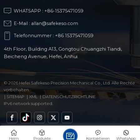
WHATSAPP :
+86-15375471059
E-Mail :
allan@safekeso.com
Telefonnummer :
+86 15375471059
4th Floor, Building A13, Gongtou Chuangzhi Tiandi,
Beicheng Avenue, Hefei, Anhui
© 2026 Hefei Safekeso Precision Mechanical Co., Ltd. Alle Rechte
vorbehalten.
|
SITEMAP
|
XML
|
DATENSCHUTZRICHTLINIE
IPv6 network supported.
Heim
Produkte
Kontaktieren
WhatsApp