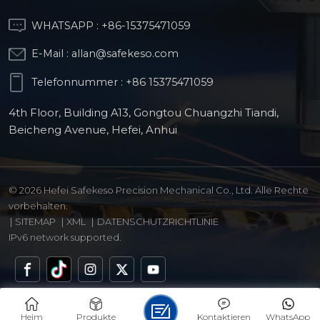
WHATSAPP :
+86-15375471059
E-Mail :
allan@safekeso.com
Telefonnummer :
+86 15375471059
4th Floor, Building A13, Gongtou Chuangzhi Tiandi,
Beicheng Avenue, Hefei, Anhui
© 2026 Hefei Safekeso Precision Mechanical Co., Ltd. Alle Rechte
vorbehalten.
|
SITEMAP
|
XML
|
DATENSCHUTZRICHTLINIE
IPv6 network supported.
Heim
Produkte
Kontaktieren
WhatsApp