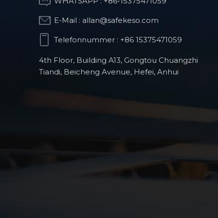
WHATSAPP :
+86-15375471059
E-Mail :
allan@safekeso.com
Optischer
Telefonnummer :
+86 15375471059
Strukturteil
4th Floor, Building A13, Gongtou Chuangzhi
Tiandi, Beicheng Avenue, Hefei, Anhui
CNC-Frästeile für
humanoide Roboter
Orthopädische
Operationsroboterprodukte
Präzisions-CNC-Teile
für die
Automobilindustrie