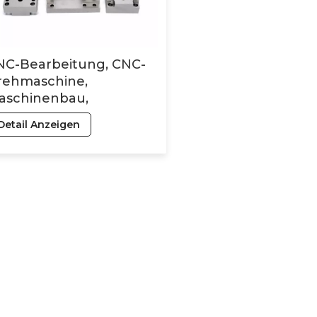
NC-Bearbeitung, CNC-
rehmaschine,
aschinenbau,
ardware,
Detail Anzeigen
onderanfertigungen
n Präzisionsteilen,
elstahl,
luminiumlegierungen,
tall, Fünf-Achs-
earbeitung