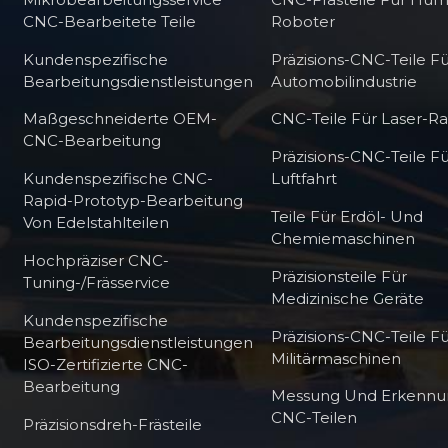
CNC-Bearbeitete Teile
Roboter
Kundenspezifische
Präzisions-CNC-Teile Fü
Bearbeitungsdienstleistungen
Automobilindustrie
Maßgeschneiderte OEM-
CNC-Teile Für Laser-R
CNC-Bearbeitung
Präzisions-CNC-Teile Fü
Kundenspezifische CNC-
Luftfahrt
Rapid-Prototyp-Bearbeitung
Teile Für Erdöl- Und
Von Edelstahlteilen
Chemiemaschinen
Hochpräziser CNC-
Präzisionsteile Für
Tuning-/Frässervice
Medizinische Geräte
Kundenspezifische
Präzisions-CNC-Teile F
Bearbeitungsdienstleistungen
Militärmaschinen
ISO-Zertifizierte CNC-
Bearbeitung
Messung Und Erkennu
CNC-Teilen
Präzisionsdreh-Frästeile