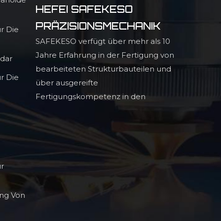
HEFEI SAFEKESO
PRÄZISIONSMECHANIK
r Die
SAFEKESO verfügt über mehr als 10
Jahre Erfahrung in der Fertigung von
adar
bearbeiteten Strukturbauteilen und
r Die
über ausgereifte
Fertigungskompetenz in den
Bereichen Infrarot-
Lichtauslöschungstechnologie,
hochpräzise Profilbauteile und hohe
ür
ng Von