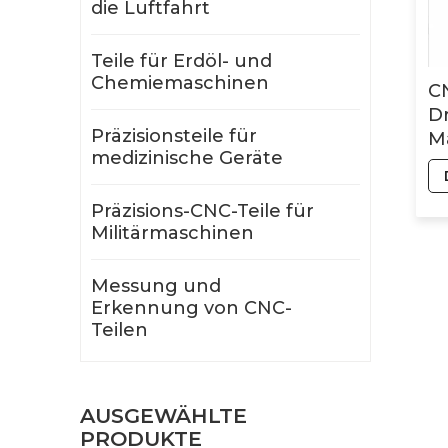
die Luftfahrt
Teile für Erdöl- und
Chemiemaschinen
C
D
Präzisionsteile für
M
medizinische Geräte
H
S
Präzisions-CNC-Teile für
vo
Militärmaschinen
Ed
A
Me
Messung und
B
Erkennung von CNC-
Teilen
AUSGEWÄHLTE
PRODUKTE