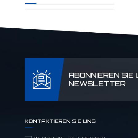
Präzisions-CNC-Teile
für die Luftfahrt
Laserrader CNC-
Teile
ABONNIEREN SIE
NEWSLETTER
Teile für Erdöl- und
Chemiemaschinen
KONTAKTIEREN SIE UNS
Präzisions-CNC-Teile
für
Militärmaschinen