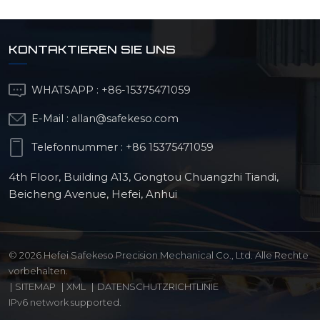
KONTAKTIEREN SIE UNS
WHATSAPP :
+86-15375471059
E-Mail :
allan@safekeso.com
Telefonnummer :
+86 15375471059
4th Floor, Building A13, Gongtou Chuangzhi Tiandi,
Beicheng Avenue, Hefei, Anhui
© 2026 Hefei Safekeso Precision Mechanical Co., Ltd. Alle Rechte
vorbehalten.
|
SITEMAP
|
XML
|
DATENSCHUTZRICHTLINIE
IPv6 network supported.