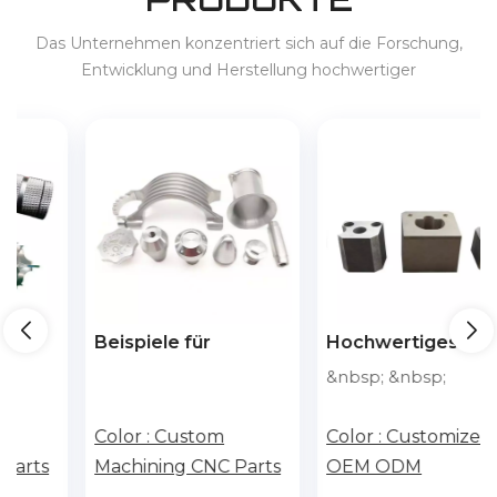
Das Unternehmen konzentriert sich auf die Forschung,
Entwicklung und Herstellung hochwertiger
Präzisionsprodukte und bietet Dienstleistungen für 3C,
Haushaltsgeräte, New-Energy-Fahrzeuge, Energiespeicher
usw. im In- und Ausland an.
Beispiele für
Hochwertiges
te
mechanische Teile
Isoliermaterial,
&nbsp; &nbsp;
der
Ventilservice aus
Motorabdeckung.
Titanmetall, CNC-
Color :
Custom
Color :
Customized
Intelligente
Bearbeitungsservice
Machining CNC Parts
OEM ODM
ung
Fertigung,