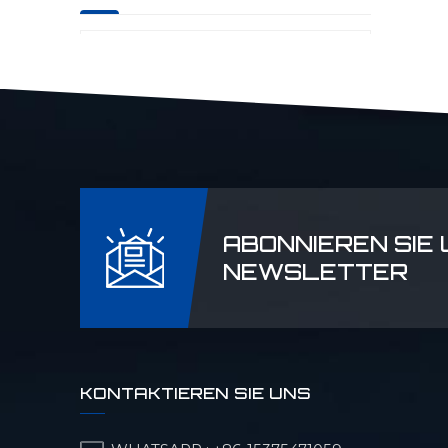
Präzisions-CNC-Teile
für die Luftfahrt
Laserrader CNC-
Teile
ABONNIEREN SIE
NEWSLETTER
Teile für Erdöl- und
Chemiemaschinen
KONTAKTIEREN SIE UNS
Präzisions-CNC-Teile
für
Militärmaschinen