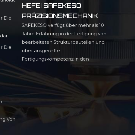
HEFEI SAFEKESO
PRÄZISIONSMECHANIK
r Die
SAFEKESO verfügt über mehr als 10
Jahre Erfahrung in der Fertigung von
adar
bearbeiteten Strukturbauteilen und
r Die
über ausgereifte
Fertigungskompetenz in den
Bereichen Infrarot-
Lichtauslöschungstechnologie,
hochpräzise Profilbauteile und hohe
ür
ng Von