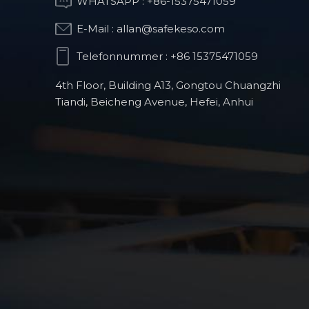
WHATSAPP :
+86-15375471059
E-Mail :
allan@safekeso.com
Optischer
Telefonnummer :
+86 15375471059
Strukturteil
4th Floor, Building A13, Gongtou Chuangzhi
Tiandi, Beicheng Avenue, Hefei, Anhui
CNC-Frästeile für
humanoide Roboter
Orthopädische
Operationsroboterprodukte
Präzisions-CNC-Teile
für die
Automobilindustrie