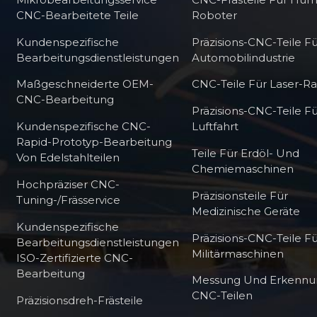
CNC-Bearbeitete Teile
Roboter
Kundenspezifische
Präzisions-CNC-Teile Fü
Bearbeitungsdienstleistungen
Automobilindustrie
Maßgeschneiderte OEM-
CNC-Teile Für Laser-R
CNC-Bearbeitung
Präzisions-CNC-Teile Fü
Kundenspezifische CNC-
Luftfahrt
Rapid-Prototyp-Bearbeitung
Teile Für Erdöl- Und
Von Edelstahlteilen
Chemiemaschinen
Hochpräziser CNC-
Präzisionsteile Für
Tuning-/Frässervice
Medizinische Geräte
Kundenspezifische
Präzisions-CNC-Teile F
Bearbeitungsdienstleistungen
Militärmaschinen
ISO-Zertifizierte CNC-
Bearbeitung
Messung Und Erkennu
CNC-Teilen
Präzisionsdreh-Frästeile