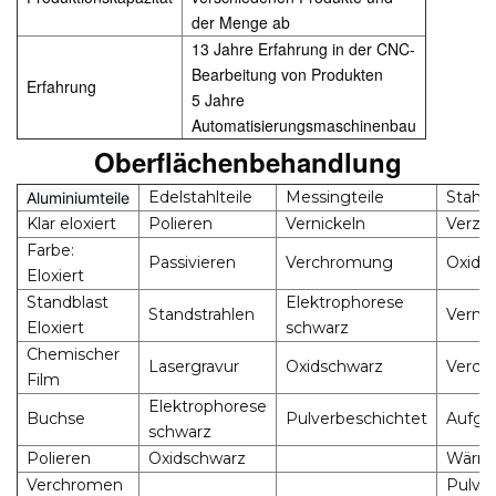
der Menge ab
13 Jahre Erfahrung in der CNC-
Bearbeitung von Produkten
Erfahrung
5 Jahre
Automatisierungsmaschinenbau
Oberflächenbehandlung
Edelstahlteile
Messingteile
Stahlt
Aluminiumteile
Klar eloxiert
Polieren
Vernickeln
Verzi
Farbe:
Passivieren
Verchromung
Oxids
Eloxiert
Standblast
Elektrophorese
Standstrahlen
Vernic
Eloxiert
schwarz
Chemischer
Lasergravur
Oxidschwarz
Verch
Film
Elektrophorese
Buchse
Pulverbeschichtet
Aufge
schwarz
Polieren
Oxidschwarz
Wärm
Verchromen
Pulve