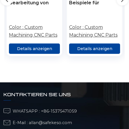
Bearbeitung von
Beispiele für
Getriebewellenlegierungen
Federklemmen für
als Beispiele für
mechanische Teile
intelligente
aus
Color :
Custom
Color :
Custom
Fertigung
Kupferlegierungen
Machining CNC Parts
Machining CNC Parts
Intelligente
Fertigung
Details anzeigen
Details anzeigen
Hochpräzise
Bearbeitung von
Teilen
KONTAKTIEREN SIE UNS
WHATSAPP :
+86-15375471059
E-Mail :
allan@safekeso.com