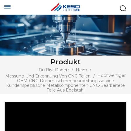
Produkt
Du Bist Dabei :
/
Heim
/
Hochwertiger
Messung Und Erkennung Von CNC-Teilen
/
OEM-CNC-Drehmaschinenbearbeitungsservice
Kundenspezifische Metallkomponenten CNC-Bearbeitete
Teile Aus Edelstahl