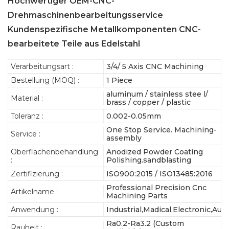
Hochwertiger OEM-CNC-
Drehmaschinenbearbeitungsservice
Kundenspezifische Metallkomponenten CNC-
bearbeitete Teile aus Edelstahl
Verarbeitungsart :
3/4/ 5 Axis CNC Machining
Bestellung (MOQ) :
1 Piece
aluminum / stainless stee l/
Material :
brass / copper / plastic
Toleranz :
0.002-0.05mm
One Stop Service. Machining-
Service :
assembly
Oberflächenbehandlung
Anodized Powder Coating
:
Polishing.sandblasting
Zertifizierung :
ISO900:2015 / ISO13485:2016
Professional Precision Cnc
Artikelname :
Machining Parts
Anwendung :
Industrial,Madical,Electronic,Au
Ra0.2-Ra3.2 (Custom
Rauheit :