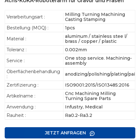
Achs-KUKA-Roboterarm für Gravur und Fräsen
Milling Turning Machining
Verarbeitungsart :
Casting Stamping
Bestellung (MOQ) :
1pcs
aluminum / stainless stee l/
Material :
brass / copper / plastic
Toleranz :
0.002mm
One stop service. Machining-
Service :
assembly
Oberflächenbehandlung
anodizing/polishing/plating/pain
:
Zertifizierung :
ISO9001:2015/ISO13485:2016
Cnc Machining Milling
Artikelname :
Turning Spare Parts
Anwendung :
Infustry, Medical
Rauheit :
Ra0.2-Ra3.2
JETZT ANFRAGEN