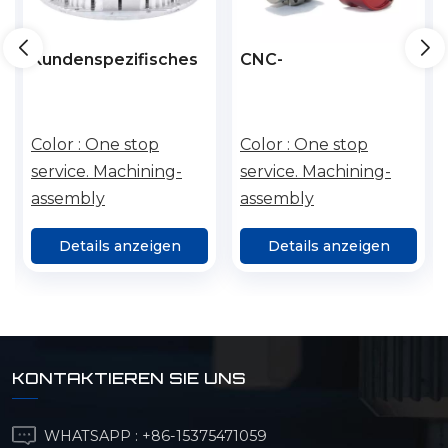
Kundenspezifisches
CNC-
Fräsen,
Drehmaschinen-
Bearbeitungsteil,
Automatisierung,
bearbeitete
Drehen und Fräsen
Color :
One stop
Color :
One stop
Aluminiumteile, CNC-
von
service. Machining-
service. Machining-
Drehmaschine, 3-
Präzisionsbauteilen
assembly
assembly
Achsen-
aus
Serviceroboter, 5-
Verbundwerkstoffen,
Details anzeigen
Details anzeigen
Achsen-Bearbeitung
Roboterteile, CNC-
Dienstleistungen
KONTAKTIEREN SIE UNS
WHATSAPP :
+86-15375471059