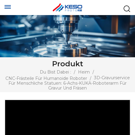
Produkt
Du Bist Dabei :
/
Heim
/
3D-Gravurservice
CNC-Frästeile Für Humanoide Roboter
/
Für Menschliche Statuen: 6-Achs-KUKA-Roboterarm Für
Gravur Und Fräsen