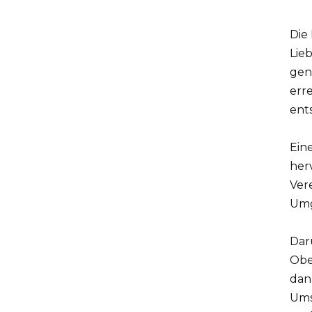
Die
Lie
gen
erre
ents
Ein
her
Ver
Umg
Dar
Obe
dan
Ums