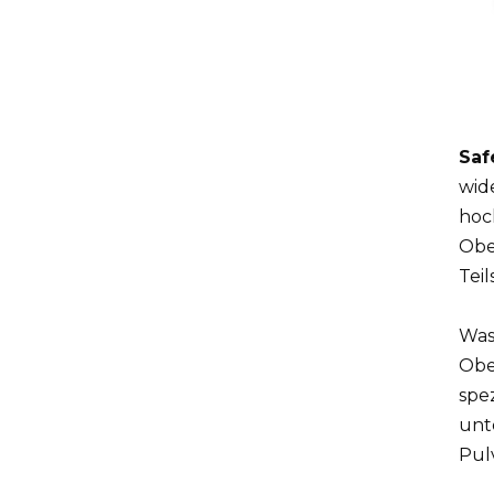
Optischer
Strukturteil
Saf
wid
CNC-Frästeile für
hoch
humanoide Roboter
Obe
Teil
Orthopädische
Was 
Operationsroboterprodukte
Obe
spe
unt
Präzisions-CNC-Teile
Pul
für die
Automobilindustrie