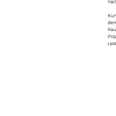
nac
Kun
dem
Rau
Prä
Lei