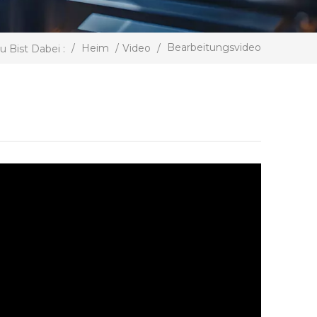
Bearbeitungsvideo
/
Heim
/
Video
/
u Bist Dabei :