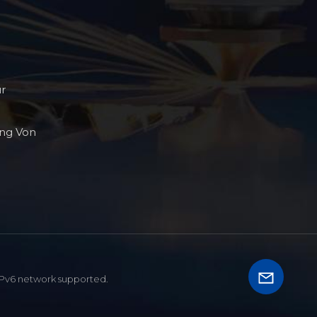
Bereichen Infrarot-
Lichtauslöschungstechnologie,
hochpräzise Profilbauteile und hohe
ür
ng Von
IPv6 network supported.