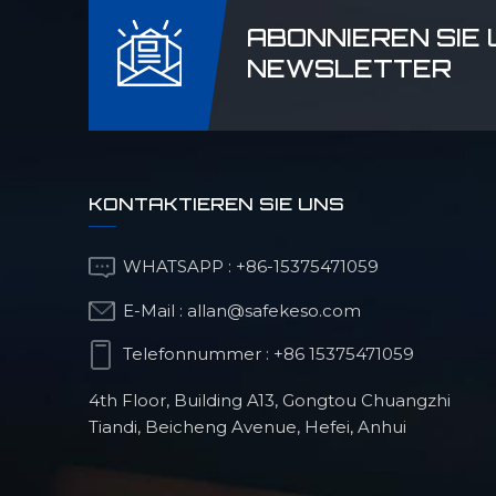
ABONNIEREN SIE
NEWSLETTER
Optischer
Strukturteil
CNC-Frästeile für
KONTAKTIEREN SIE UNS
humanoide Roboter
WHATSAPP :
+86-15375471059
E-Mail :
allan@safekeso.com
Orthopädische
Operationsroboterprodukte
Telefonnummer :
+86 15375471059
4th Floor, Building A13, Gongtou Chuangzhi
Tiandi, Beicheng Avenue, Hefei, Anhui
Präzisions-CNC-Teile
für die
Automobilindustrie