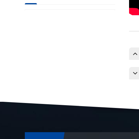
Präzisions-CNC-Teile
für die Luftfahrt
Laserrader CNC-
Teile
Teile für Erdöl- und
Chemiemaschinen
Präzisions-CNC-Teile
für
Militärmaschinen