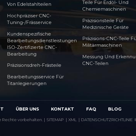
Teile Für Erdöl- Und
Von Edelstahlteilen
Chemiemaschinen
Hochpräziser CNC-
Präzisionsteile Für
Tuning-/Frässervice
Medizinische Geräte
Kundenspezifische
Präzisions-CNC-Teile F
Bearbeitungsdienstleistungen
Militärmaschinen
ISO-Zertifizierte CNC-
Bearbeitung
Messung Und Erkennu
CNC-Teilen
Präzisionsdreh-Frästeile
Bearbeitungsservice Für
Titanlegierungen
HT
ÜBER UNS
KONTAKT
FAQ
BLOG
le Rechte vorbehalten.
|
SITEMAP
|
XML
|
DATENSCHUTZRICHTLINIE