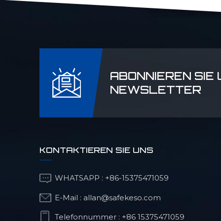
Optischer
Strukturteil
ABONNIEREN SIE
NEWSLETTER
CNC-Frästeile für
humanoide Roboter
Orthopädische
KONTAKTIEREN SIE UNS
Operationsroboterprodukte
WHATSAPP :
+86-15375471059
Präzisions-CNC-Teile
E-Mail :
allan@safekeso.com
für die
Telefonnummer :
+86 15375471059
Automobilindustrie