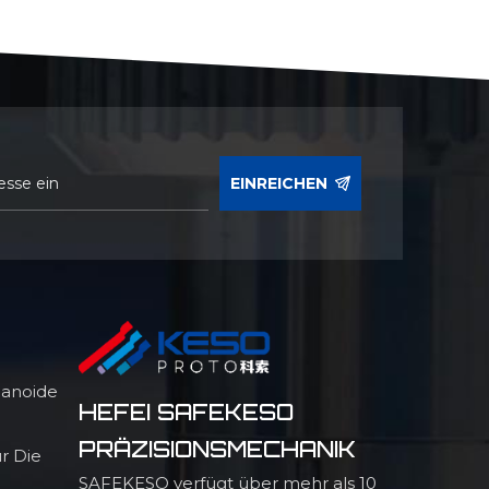
EINREICHEN
manoide
HEFEI SAFEKESO
PRÄZISIONSMECHANIK
r Die
SAFEKESO verfügt über mehr als 10