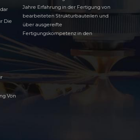
Jahre Erfahrung in der Fertigung von
adar
bearbeiteten Strukturbauteilen und
r Die
über ausgereifte
Fertigungskompetenz in den
Bereichen Infrarot-
Lichtauslöschungstechnologie,
hochpräzise Profilbauteile und hohe
ür
ng Von