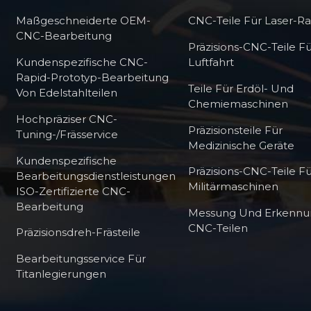
Maßgeschneiderte OEM-
CNC-Teile Für Laser-R
CNC-Bearbeitung
Präzisions-CNC-Teile Fü
Kundenspezifische CNC-
Luftfahrt
Rapid-Prototyp-Bearbeitung
Teile Für Erdöl- Und
Von Edelstahlteilen
Chemiemaschinen
Hochpräziser CNC-
Präzisionsteile Für
Tuning-/Frässervice
Medizinische Geräte
Kundenspezifische
Präzisions-CNC-Teile F
Bearbeitungsdienstleistungen
Militärmaschinen
ISO-Zertifizierte CNC-
Bearbeitung
Messung Und Erkennu
CNC-Teilen
Präzisionsdreh-Frästeile
Bearbeitungsservice Für
Titanlegierungen