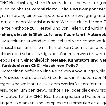
 CNC-Bearbeitung ist ein Prozess, der die Verwendun
tellen beinhaltet
komplizierte Teile und Komponent
grammierung eines Computers, um die Bewegung und 
uern, die dann Material aus dem Werkstück entfernen. Di
iziente Methode zur Herstellung von Teilen und wird in 
nchen, einschließlich Luft- und Raumfahrt, Automobi
 -Maschinen verwenden eine Vielzahl von Schneidwer
hmaschinen, um Teile mit komplexen Geometrien und e
chinen sind sehr vielseitig und können verwendet werden
roduzieren, einschließlich
Metalle, Kunststoff und V
 funktionieren CNC -Maschinen Teile?
 -Maschinen befolgen eine Reihe von Anweisungen, di
se Anweisungen, auch als G-Code bekannt, geben der Ma
egen und wo Material aus dem Werkstück entfernen kö
eisungen, um den gewünschten Teil oder die gewünsc
 Hauptvorteil der CNC -Bearbeitung ist seine Präzision 
 engen Toleranzen und komplexen Geometrien erzeuge