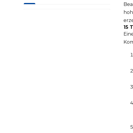
Bea
hoh
Präzisions-CNC-Teile
erz
für die Luftfahrt
15 
Ein
Kom
Laserrader CNC-
Teile
Teile für Erdöl- und
Chemiemaschinen
Präzisions-CNC-Teile
für
Militärmaschinen