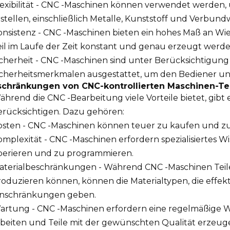
exibilität - CNC -Maschinen können verwendet werden, u
stellen, einschließlich Metalle, Kunststoff und Verbund
onsistenz - CNC -Maschinen bieten ein hohes Maß an Wie
eil im Laufe der Zeit konstant und genau erzeugt werd
icherheit - CNC -Maschinen sind unter Berücksichtigung 
icherheitsmerkmalen ausgestattet, um den Bediener un
schränkungen von CNC-kontrollierten Maschinen-Te
ährend die CNC -Bearbeitung viele Vorteile bietet, gibt
erücksichtigen. Dazu gehören:
osten - CNC -Maschinen können teuer zu kaufen und zu
omplexität - CNC -Maschinen erfordern spezialisiertes 
perieren und zu programmieren.
aterialbeschränkungen - Während CNC -Maschinen Teile a
roduzieren können, können die Materialtypen, die effek
inschränkungen geben.
artung - CNC -Maschinen erfordern eine regelmäßige War
rbeiten und Teile mit der gewünschten Qualität erzeug