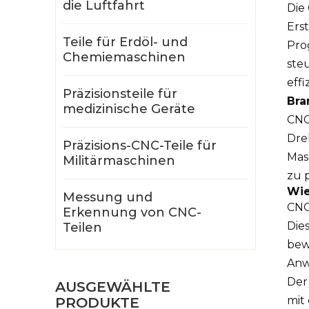
die Luftfahrt
Die
Ers
Teile für Erdöl- und
Pro
Chemiemaschinen
ste
eff
Präzisionsteile für
Bra
medizinische Geräte
CNC
Dre
Präzisions-CNC-Teile für
Mas
Militärmaschinen
zu p
Wie
Messung und
CNC
Erkennung von CNC-
Die
Teilen
bew
Anw
Der
AUSGEWÄHLTE
PRODUKTE
mit