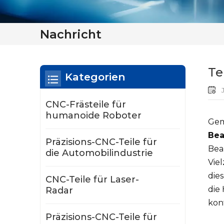
Nachricht
Te
Kategorien
J
CNC-Frästeile für
humanoide Roboter
Gem
Bea
Präzisions-CNC-Teile für
Bea
die Automobilindustrie
Vie
die
CNC-Teile für Laser-
die
Radar
kon
Präzisions-CNC-Teile für