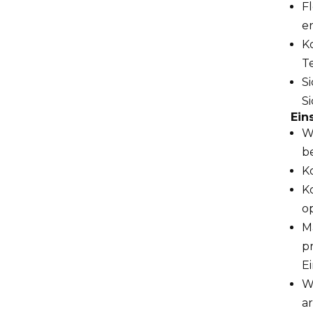
Fl
er
K
T
S
S
Ein
W
b
K
K
o
M
p
E
W
a