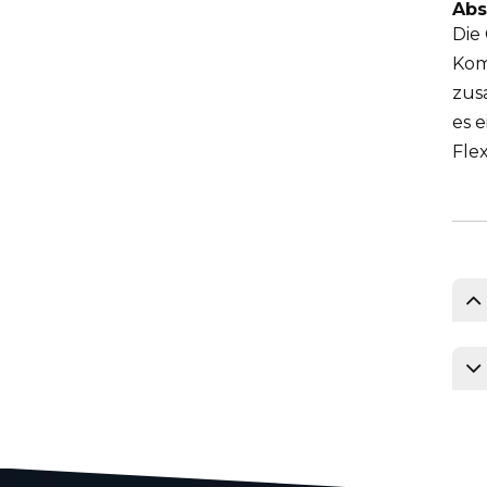
Abs
Die
Kom
zus
es e
Flex