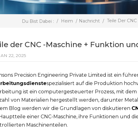
Teile Der CNC
/
Heim
/
Nachricht
/
Du Bist Dabei :
ile der CNC -Maschine + Funktion un
AN 22, 2025
sons Precision Engineering Private Limited ist ein führe
rbeitungsdienste
spezialisiert auf die Produktion hoc
rbeitung ist ein computergesteuerter Prozess, mit de
lzahl von Materialien hergestellt werden, darunter Meta
sem Blog werden wir die Grundlagen von diskutieren
CN
 Hauptteile einer CNC-Maschine, ihre Funktionen und d
trollierten Maschinenteilen.