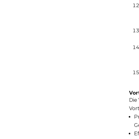
Vor
Die
Vor
P
G
E