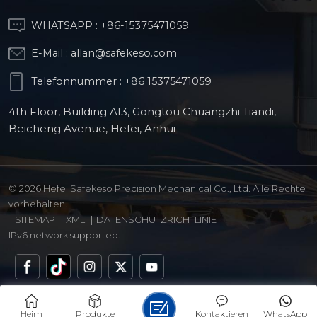
WHATSAPP :
+86-15375471059
E-Mail :
allan@safekeso.com
Telefonnummer :
+86 15375471059
4th Floor, Building A13, Gongtou Chuangzhi Tiandi,
Beicheng Avenue, Hefei, Anhui
© 2026 Hefei Safekeso Precision Mechanical Co., Ltd. Alle Rechte
vorbehalten.
|
SITEMAP
|
XML
|
DATENSCHUTZRICHTLINIE
IPv6 network supported.
Heim
Produkte
Kontaktieren
WhatsApp