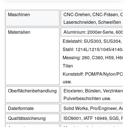
Maschinen
CNC-Drehen, CNC-Fräsen, CNC-
Laserschneiden, Schweißen
Materialien
Aluminium: 2000er-Serie, 6000e
Edelstahl: SUS303, SUS304, S
Stahl: 1214L/1215/1045/4140
Messing: 260, C360, H59, H60, 
Titan
Kunststoff: POM/PA/Nylon/P
usw.
Oberflächenbehandlung
Eloxieren, Bürsten, Verzinken, 
Pulverbeschichten usw.
Dateiformate
Solid Works, Pro/Engineer, A
Qualitätssicherung
ISO9001, IATF 16949, SGS, R