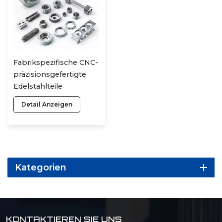
Fabrikspezifische CNC-
präzisionsgefertigte
Edelstahlteile
Komplexe
Detail Anzeigen
Strukturelemente mit
Harteloxierung
Kundenspezifische
CNC-Produktion
Kategorien
KONTAKTIEREN SIE UNS