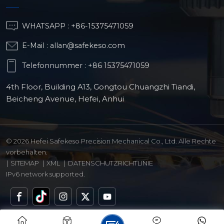
WHATSAPP :
+86-15375471059
E-Mail :
allan@safekeso.com
Telefonnummer :
+86 15375471059
4th Floor, Building A13, Gongtou Chuangzhi Tiandi,
Beicheng Avenue, Hefei, Anhui
© 2026 Hefei Safekeso Precision Mechanical Co., Ltd. Alle Rechte
vorbehalten.
|
SITEMAP
|
XML
|
DATENSCHUTZRICHTLINIE
IPv6 network supported.