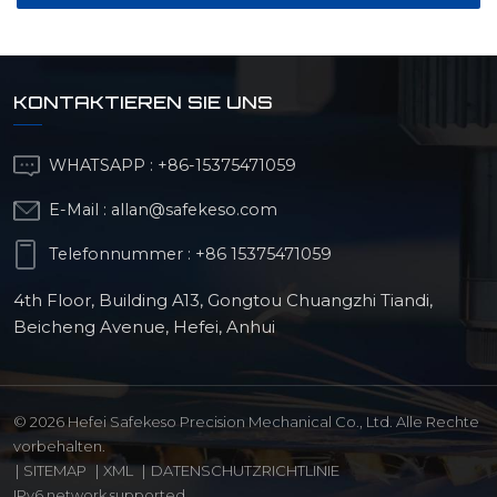
KONTAKTIEREN SIE UNS
WHATSAPP :
+86-15375471059
E-Mail :
allan@safekeso.com
Telefonnummer :
+86 15375471059
4th Floor, Building A13, Gongtou Chuangzhi Tiandi,
Beicheng Avenue, Hefei, Anhui
© 2026 Hefei Safekeso Precision Mechanical Co., Ltd. Alle Rechte
vorbehalten.
|
SITEMAP
|
XML
|
DATENSCHUTZRICHTLINIE
IPv6 network supported.