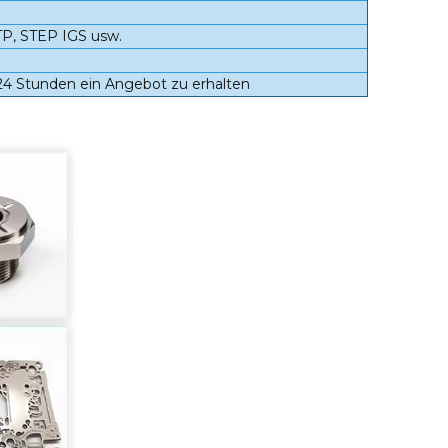
, STEP IGS usw.
 24 Stunden ein Angebot zu erhalten