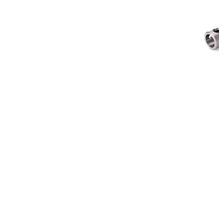
Teile für Erdöl- und
Chemiemaschinen
Präzisions-CNC-Teile
für
Militärmaschinen
Optischer
Strukturteil
CNC-Frästeile für
humanoide Roboter