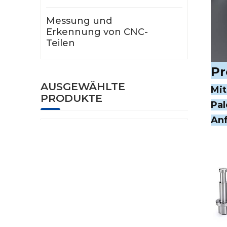
Messung und
Erkennung von CNC-
Teilen
Pr
AUSGEWÄHLTE
Mit
PRODUKTE
Pal
Anf
Präzisions-CNC-Teile
für die Luftfahrt
Laserrader CNC-
Teile