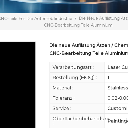
Die Neue Auflistung Ätz
CNC-Teile Für Die Automobilindustrie
/
CNC-Bearbeitung Teile Aluminium
Die neue Auflistung Ätzen / Chem
CNC-Bearbeitung Teile Aluminiu
Verarbeitungsart :
Laser Cu
Bestellung (MOQ) :
1
Material :
Stainles
Toleranz :
0.02-0.
Service :
Customi
Oberflächenbehandlung
Painting
: