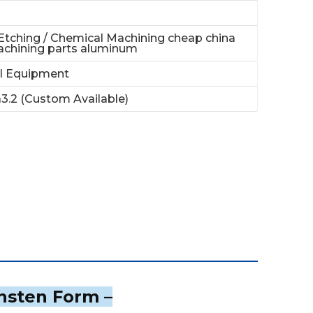
Etching / Chemical Machining cheap china
achining parts aluminum
al Equipment
3.2 (Custom Available)
önsten Form –