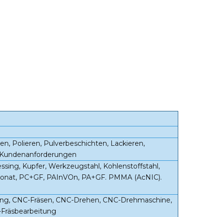
ren, Polieren, Pulverbeschichten, Lackieren,
er Kundenanforderungen
sing, Kupfer, Werkzeugstahl, Kohlenstoffstahl,
rbonat, PC+GF, PAInVOn, PA+GF. PMMA (AcNIC).
ung, CNC-Fräsen, CNC-Drehen, CNC-Drehmaschine,
-Fräsbearbeitung