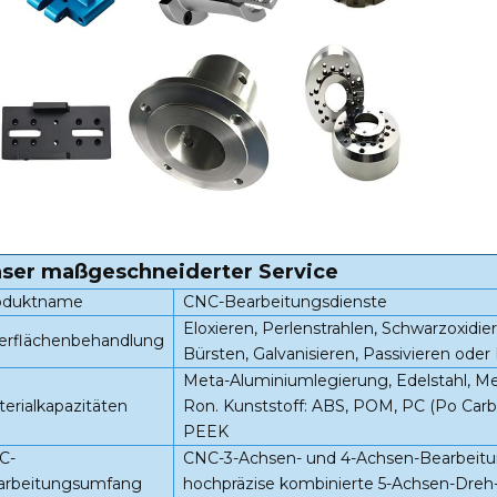
ser maßgeschneiderter Service
oduktname
CNC-Bearbeitungsdienste
Eloxieren, Perlenstrahlen, Schwarzoxidie
erflächenbehandlung
Bürsten, Galvanisieren, Passivieren od
Meta-Aluminiumlegierung, Edelstahl, Mes
erialkapazitäten
Ron. Kunststoff: ABS, POM, PC (Po Ca
PEEK
C-
CNC-3-Achsen- und 4-Achsen-Bearbeit
arbeitungsumfang
hochpräzise kombinierte 5-Achsen-Dreh