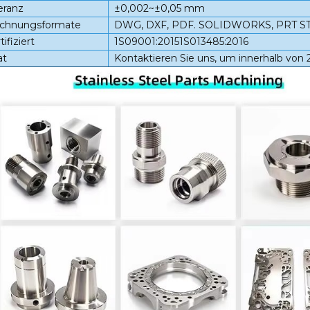
eranz
±0,002~±0,05 mm
ichnungsformate
DWG, DXF, PDF. SOLIDWORKS, PRT STP
tifiziert
1S09001:20151S013485:2016
at
Kontaktieren Sie uns, um innerhalb von