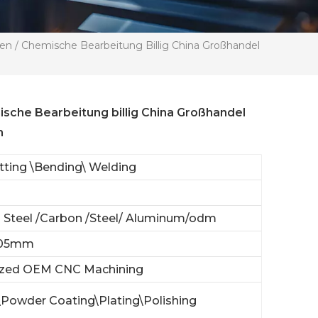
en / Chemische Bearbeitung Billig China Großhandel
ische Bearbeitung billig China Großhandel
m
tting \Bending\ Welding
s Steel /Carbon /Steel/ Aluminum/odm
005mm
zed OEM CNC Machining
\Powder Coating\Plating\Polishing