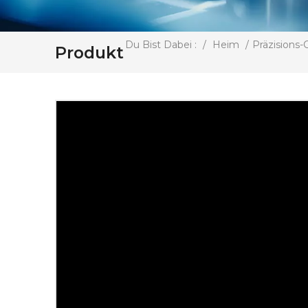
/
Heim
/
Präzisions-
Du Bist Dabei :
Produkt