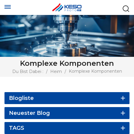
Komplexe Komponenten
Komplexe Komponenten
Du Bist Dabei :
/
Heim
/
Blogliste
Neuester Blog
TAGS