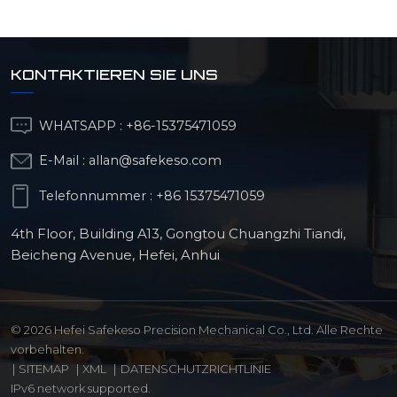
KONTAKTIEREN SIE UNS
WHATSAPP :
+86-15375471059
E-Mail :
allan@safekeso.com
Telefonnummer :
+86 15375471059
4th Floor, Building A13, Gongtou Chuangzhi Tiandi,
Beicheng Avenue, Hefei, Anhui
© 2026 Hefei Safekeso Precision Mechanical Co., Ltd. Alle Rechte
vorbehalten.
|
SITEMAP
|
XML
|
DATENSCHUTZRICHTLINIE
IPv6 network supported.