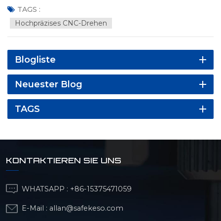
TAGS :
Hochpräzises CNC-Drehen
Blogliste
Neuester Blog
TAGS
KONTAKTIEREN SIE UNS
WHATSAPP :
+86-15375471059
E-Mail :
allan@safekeso.com