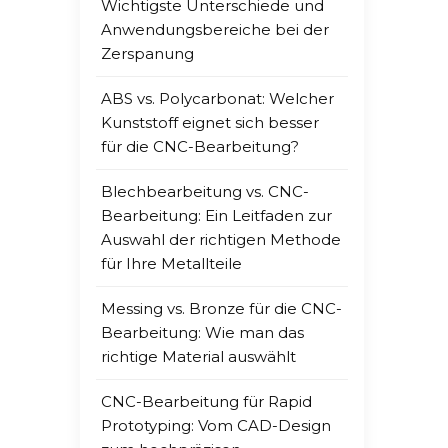
unerl
Wichtigste Unterschiede und
Abmes
Anwendungsbereiche bei der
in gr
Zerspanung
Produ
ABS vs. Polycarbonat: Welcher
etab
Kunststoff eignet sich besser
Techn
für die CNC-Bearbeitung?
Herst
Ansä
Blechbearbeitung vs. CNC-
Bran
Bearbeitung: Ein Leitfaden zur
Safek
Auswahl der richtigen Methode
Unte
für Ihre Metallteile
und W
Masch
Messing vs. Bronze für die CNC-
SafeK
Bearbeitung: Wie man das
Spezi
richtige Material auswählt
Schw
Unte
CNC-Bearbeitung für Rapid
Quali
Prototyping: Vom CAD-Design
Koor