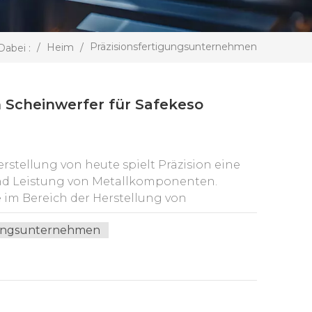
Präzisionsfertigungsunternehmen
/
Heim
/
Dabei :
in Scheinwerfer für Safekeso
rstellung von heute spielt Präzision eine
 und Leistung von Metallkomponenten.
im Bereich der Herstellung von
Lösungen und beispielloses Fachwissen an.
igungsunternehmen
rstellung von Metallteilen beleuchtet und
istungen in der Branche hervorheben. 1.
ilen: Präzision ist der Eckpfeiler der
 und Raumfahrt- und Automobilindustrie bis
metallteile für zahlreiche Anwendungen