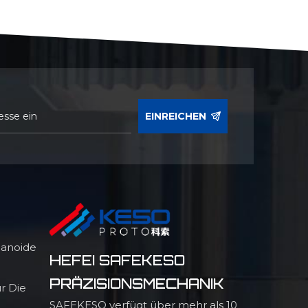
EINREICHEN
manoide
HEFEI SAFEKESO
PRÄZISIONSMECHANIK
r Die
SAFEKESO verfügt über mehr als 10