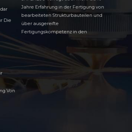
Jahre Erfahrung in der Fertigung von
adar
bearbeiteten Strukturbauteilen und
r Die
über ausgereifte
Fertigungskompetenz in den
Bereichen Infrarot-
Lichtauslöschungstechnologie,
hochpräzise Profilbauteile und hohe
ür
ng Von