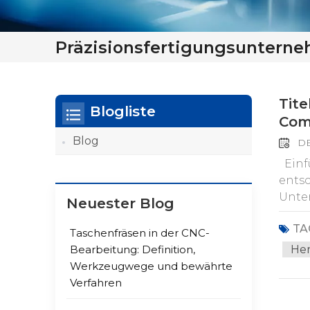
Präzisionsfertigungsuntern
Tite
Blogliste
Com
Blog
DE
Einfü
entsc
Unte
Neuester Blog
Präzi
TA
In di
Taschenfräsen in der CNC-
Safek
Her
Bearbeitung: Definition,
Die B
Werkzeugwege und bewährte
erfol
Verfahren
hin z