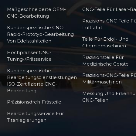
Maßgeschneiderte OEM-
CNC-Teile Für Laser-R
CNC-Bearbeitung
Präzisions-CNC-Teile Fü
Kundenspezifische CNC-
Luftfahrt
Rapid-Prototyp-Bearbeitung
Teile Für Erdöl- Und
Von Edelstahlteilen
Chemiemaschinen
Hochpräziser CNC-
Präzisionsteile Für
Tuning-/Frässervice
Medizinische Geräte
Kundenspezifische
Präzisions-CNC-Teile F
Bearbeitungsdienstleistungen
Militärmaschinen
ISO-Zertifizierte CNC-
Bearbeitung
Messung Und Erkennu
CNC-Teilen
Präzisionsdreh-Frästeile
Bearbeitungsservice Für
Titanlegierungen