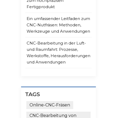
zum hochpräzisen
Zerti
Fertigprodukt
Teile
Präz
Ein umfassender Leitfaden zum
effiz
CNC-Nutfräsen: Methoden,
inter
Werkzeuge und Anwendungen
herge
pünkt
CNC-Bearbeitung in der Luft-
Herst
und Raumfahrt: Prozesse,
Safek
Werkstoffe, Herausforderungen
stren
und Anwendungen
zuver
komp
wicht
Herst
TAGS
Online-CNC-Fräsen
CNC-Bearbeitung von