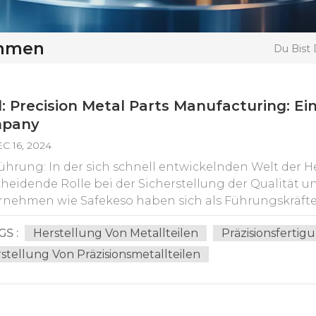
ehmen
Du Bist 
l: Precision Metal Parts Manufacturing: E
pany
C 16, 2024
hrung: In der sich schnell entwickelnden Welt der He
heidende Rolle bei der Sicherstellung der Qualität
rnehmen wie Safekeso haben sich als Führungskräfte 
sionsmetallteilen entwickelt und bieten innovative 
GS :
Herstellung Von Metallteilen
Präzisionsfert
esem Blog wird die Bedeutung der Präzision in der He
eso als hervorragendes Beispiel für hervorragende Le
stellung Von Präzisionsmetallteilen
edeutung der Präzision in der Herstellung von Metallte
greichen Herstellung von Metallteilen. Von der Luft-
u Elektronik- und Medizinprodukten sind Präzisions