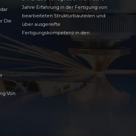
Jahre Erfahrung in der Fertigung von
adar
bearbeiteten Strukturbauteilen und
r Die
über ausgereifte
Fertigungskompetenz in den
Bereichen Infrarot-
Lichtauslöschungstechnologie,
hochpräzise Profilbauteile und hohe
ür
ng Von