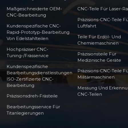
Maßgeschneiderte OEM-
CNC-Teile Für Laser-R
CNC-Bearbeitung
Präzisions-CNC-Teile Fü
Kundenspezifische CNC-
Luftfahrt
Rapid-Prototyp-Bearbeitung
Teile Für Erdöl- Und
Von Edelstahlteilen
Chemiemaschinen
Hochpräziser CNC-
Präzisionsteile Für
Tuning-/Frässervice
Medizinische Geräte
Kundenspezifische
Präzisions-CNC-Teile F
Bearbeitungsdienstleistungen
Militärmaschinen
ISO-Zertifizierte CNC-
Bearbeitung
Messung Und Erkennu
CNC-Teilen
Präzisionsdreh-Frästeile
Bearbeitungsservice Für
Titanlegierungen