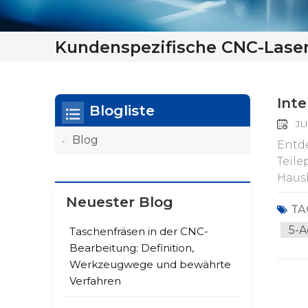
Kundenspezifische CNC-Laser
Inte
Blogliste
JU
Blog
Entde
Teile
Haush
und V
Neuester Blog
TA
Dies
Laser
5-
Taschenfräsen in der CNC-
unübe
Bearbeitung: Definition,
Masc
Werkzeugwege und bewährte
an e
Verfahren
Entwi