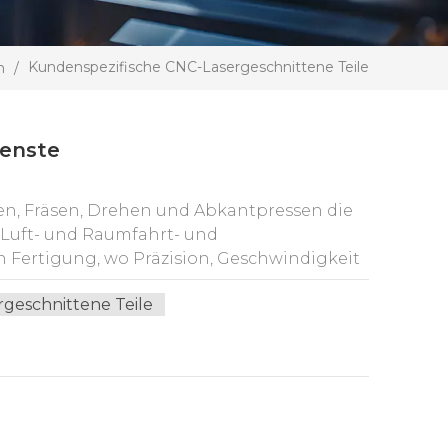
Kundenspezifische CNC-Lasergeschnittene Teile
m
/
ienste
den, Fräsen, Drehen und Abkantpressen die
 Luft- und Raumfahrt- und
n Fertigung, wo Präzision, Geschwindigkeit
liche Bearbeitungsservices unverzichtbar.
geschnittene Teile
n bis hin zu kundenspezifischen CNC-
schaft, mit der Maschinenbauer
ktausblick und Auswirkungen auf
n die Zukunft Die Automobilindustrie steht
ologien und Nachhaltigkeit treiben ihre
ster Präzision und innovativen Materialien.