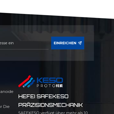
EINREICHEN
manoide
HEFEI SAFEKESO
PRÄZISIONSMECHANIK
r Die
SAFEKESO verfügt über mehr als 10