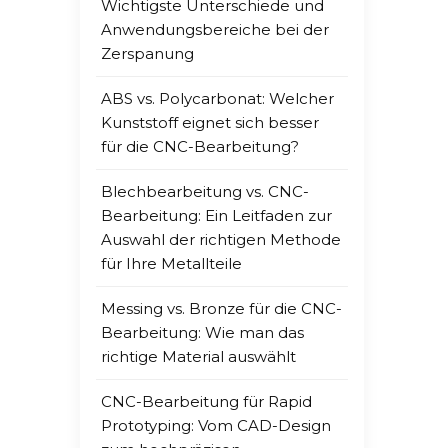
CNC-F
Wichtigste Unterschiede und
Komp
Anwendungsbereiche bei der
Mater
Zerspanung
dass
Effi
ABS vs. Polycarbonat: Welcher
hin z
Kunststoff eignet sich besser
Gege
für die CNC-Bearbeitung?
und Y
Blechbearbeitung vs. CNC-
kompl
Bearbeitung: Ein Leitfaden zur
Mehr
Auswahl der richtigen Methode
Turbi
für Ihre Metallteile
Kanäl
den 
Messing vs. Bronze für die CNC-
Dadur
Bearbeitung: Wie man das
Raumf
richtige Material auswählt
CNC-Bearbeitung für Rapid
Prototyping: Vom CAD-Design