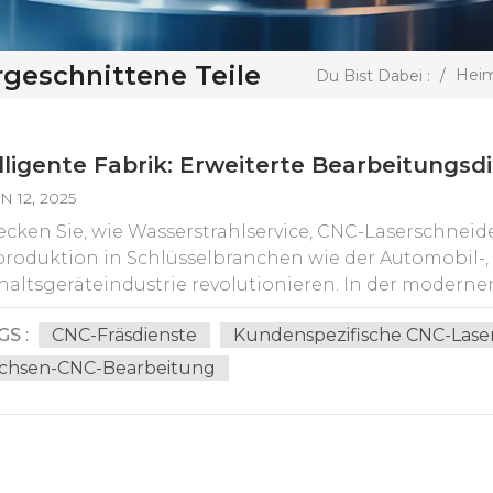
geschnittene Teile
/
Hei
Du Bist Dabei :
lligente Fabrik: Erweiterte Bearbeitungsd
N 12, 2025
cken Sie, wie Wasserstrahlservice, CNC-Laserschnei
produktion in Schlüsselbranchen wie der Automobil-,
altsgeräteindustrie revolutionieren. In der moderne
ielseitigkeit an erster Stelle stehen, sind fortschritt
GS :
CNC-Fräsdienste
Kundenspezifische CNC-Laser
e Dienstleistungen, vom Online-Wasserstrahlschneide
teilen, veranschaulichen die technologische Meister
Achsen-CNC-Bearbeitung
rtroffene Genauigkeit und Effizienz erreichen. Mar
hinenwerkstätten Automobilindustrie: Auf dem Weg i
inem Wendepunkt: Elektrofahrzeuge, autonome Techn
cklung voran. Dieser Wandel erfordert Teile mit höch